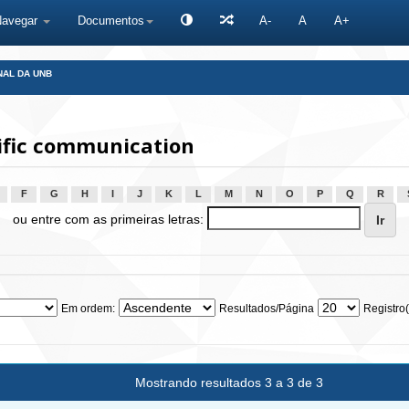
Navegar
Documentos
A-
A
A+
NAL DA UNB
ific communication
F
G
H
I
J
K
L
M
N
O
P
Q
R
ou entre com as primeiras letras:
Em ordem:
Resultados/Página
Registro(
Mostrando resultados 3 a 3 de 3