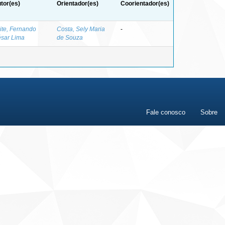
tor(es)
Orientador(es)
Coorientador(es)
ite, Fernando
Costa, Sely Maria
-
sar Lima
de Souza
Fale conosco
Sobre