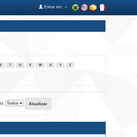
Entrar em:
S
T
U
V
W
X
Y
Z
s):