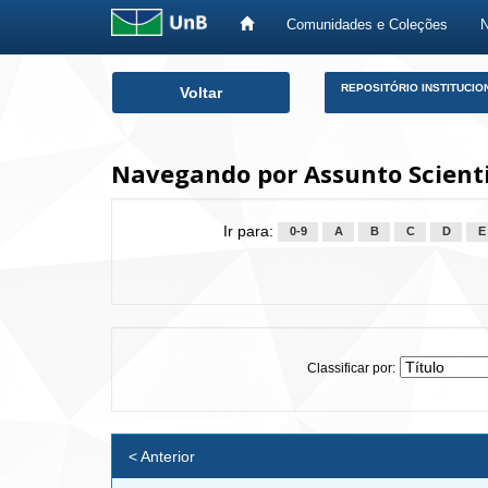
Comunidades e Coleções
Skip
REPOSITÓRIO INSTITUCIO
Voltar
navigation
Navegando por Assunto Scient
Ir para:
0-9
A
B
C
D
E
Classificar por:
< Anterior