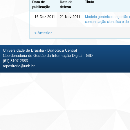
Data de
Data de
Título
publicação
defesa
16-Dez-2011
21-Nov-2011
Modelo genérico de gestão d
comunicação científica e do
< Anterior
Universidade de Brasília - Biblioteca Central
Coordenadoria de Gestão da Informação Digital - GID
(61) 3107-2683
repositorio@unb.br