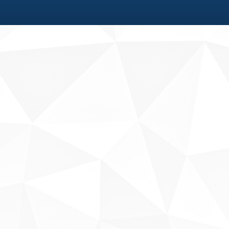
Fale conosco
Sobre