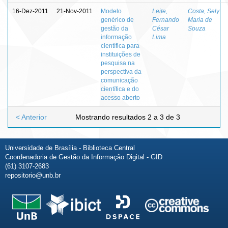
16-Dez-2011
21-Nov-2011
Modelo
Leite,
Costa, Sely
genérico de
Fernando
Maria de
gestão da
César
Souza
informação
Lima
científica para
instituições de
pesquisa na
perspectiva da
comunicação
científica e do
acesso aberto
< Anterior
Mostrando resultados 2 a 3 de 3
Universidade de Brasília - Biblioteca Central
Coordenadoria de Gestão da Informação Digital - GID
(61) 3107-2683
repositorio@unb.br