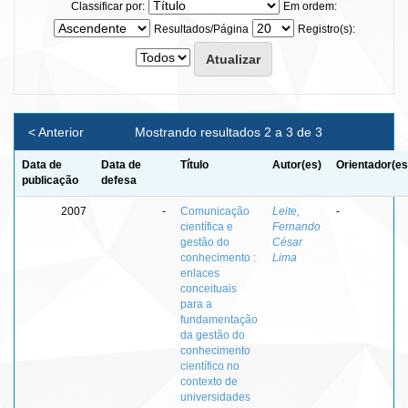
Classificar por:
Em ordem:
Resultados/Página
Registro(s):
< Anterior
Mostrando resultados 2 a 3 de 3
Data de
Data de
Título
Autor(es)
Orientador(es
publicação
defesa
2007
-
Comunicação
Leite,
-
científica e
Fernando
gestão do
César
conhecimento :
Lima
enlaces
conceituais
para a
fundamentação
da gestão do
conhecimento
científico no
contexto de
universidades