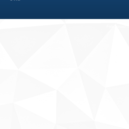
Fale conosco
Sobre