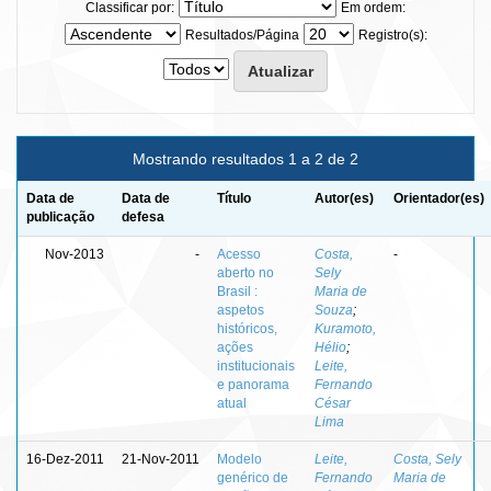
Classificar por:
Em ordem:
Resultados/Página
Registro(s):
Mostrando resultados 1 a 2 de 2
Data de
Data de
Título
Autor(es)
Orientador(es)
publicação
defesa
Nov-2013
-
Acesso
Costa,
-
aberto no
Sely
Brasil :
Maria de
aspetos
Souza
;
históricos,
Kuramoto,
ações
Hélio
;
institucionais
Leite,
e panorama
Fernando
atual
César
Lima
16-Dez-2011
21-Nov-2011
Modelo
Leite,
Costa, Sely
genérico de
Fernando
Maria de