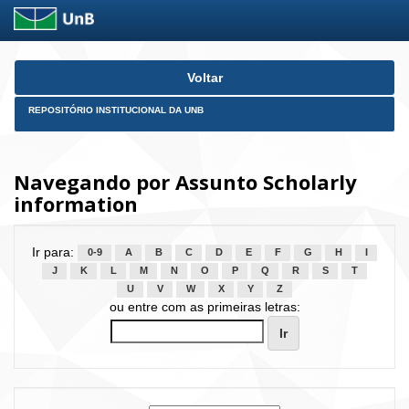
Skip
Voltar
navigation
REPOSITÓRIO INSTITUCIONAL DA UNB
Navegando por Assunto Scholarly
information
Ir para:
0-9
A
B
C
D
E
F
G
H
I
J
K
L
M
N
O
P
Q
R
S
T
U
V
W
X
Y
Z
ou entre com as primeiras letras: