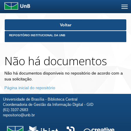
Skip
Voltar
navigation
REPOSITÓRIO INSTITUCIONAL DA UNB
Não há documentos
Não há documentos disponíveis no repositório de acordo com a
sua solicitação.
Página inicial do repositório
Universidade de Brasília - Biblioteca Central
Coordenadoria de Gestão da Informação Digital - GID
(61) 3107-2683
repositorio@unb.br