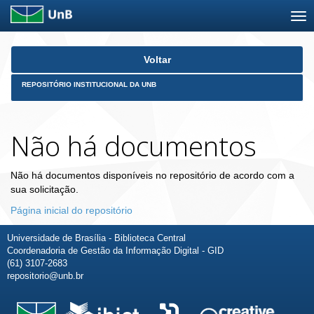
Skip
Voltar
navigation
REPOSITÓRIO INSTITUCIONAL DA UNB
Não há documentos
Não há documentos disponíveis no repositório de acordo com a
sua solicitação.
Página inicial do repositório
Universidade de Brasília - Biblioteca Central
Coordenadoria de Gestão da Informação Digital - GID
(61) 3107-2683
repositorio@unb.br