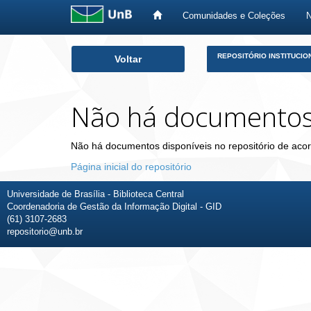
Comunidades e Coleções
Skip
REPOSITÓRIO INSTITUCIO
Voltar
navigation
Não há documento
Não há documentos disponíveis no repositório de acor
Página inicial do repositório
Universidade de Brasília - Biblioteca Central
Coordenadoria de Gestão da Informação Digital - GID
(61) 3107-2683
repositorio@unb.br