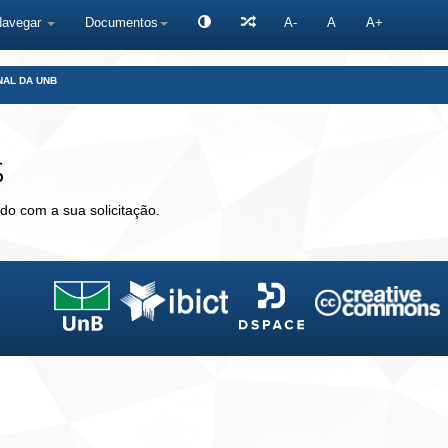
Navegar
Documentos
A-
A
A+
NAL DA UNB
s
do com a sua solicitação.