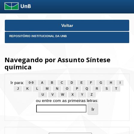
Skip
Voltar
navigation
REPOSITÓRIO INSTITUCIONAL DA UNB
Navegando por Assunto Síntese
química
Ir para:
0-9
A
B
C
D
E
F
G
H
I
J
K
L
M
N
O
P
Q
R
S
T
U
V
W
X
Y
Z
ou entre com as primeiras letras: