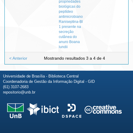
propriedades
biológicas do
peptídeo
antimicrobiano
Raniseptina-Bl
1 presente na
secreção
cutânea do
anuro Boana
lundii
< Anterior
Mostrando resultados 3 a 4 de 4
Universidade de Brasília - Biblioteca Central
Coordenadoria de Gestão da Informação Digital - GID
(61) 3107-2683
repositorio@unb.br