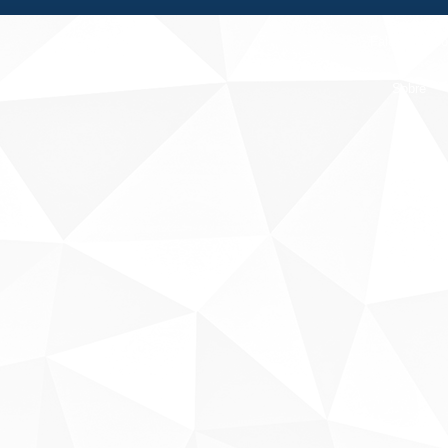
Fale conosco
Sobre