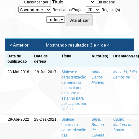
Classificar por:
Em ordem:
Resultados/Página
Registro(s):
< Anterior
Mostrando resultados 3 a 4 de 4
Data de
Data de
Título
Autor(es)
Orientador(es)
publicação
defesa
23-Mai-2018
19-Jun-2017
Síntese e
Aiube,
Macedo, Julio
caracterização
Carlos
Lemos de
de peneiras
Martins
moleculares
de silício e
estanho para
aplicações em
catálise
29-Abr-2022
28-Dez-2021
Síntese
Silva,
Castro,
química e
Brunna
Mariana de
caracterização
de
Souza
das
Oliveira