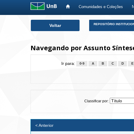
Comunidades e Coleções
Skip
REPOSITÓRIO INSTITUCIO
Voltar
navigation
Navegando por Assunto Síntes
Ir para:
0-9
A
B
C
D
E
Classificar por:
< Anterior