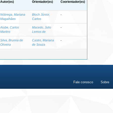
Autor(es)
Orientador(es)
Coorientador(es)
Nóbrega, Mariana
Bloch Júnior,
-
Magalhães
Carlos
Aiube, Carlos
Macedo, Julio
-
Martins
Lemos de
Silva, Brunna de
Castro, Mariana
-
Oliveira
de Souza
Fale conosco
Sobre