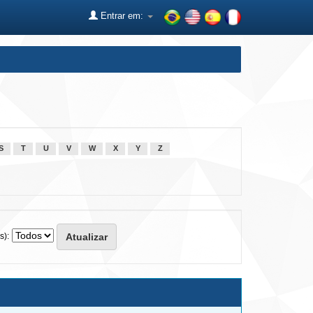
Entrar em:
S
T
U
V
W
X
Y
Z
s):