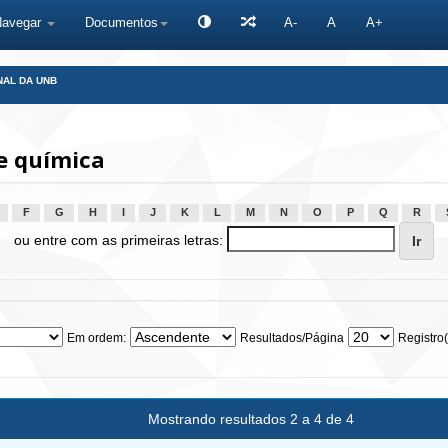
Navegar
Documentos
A-
A
A+
NAL DA UNB
e química
F
G
H
I
J
K
L
M
N
O
P
Q
R
ou entre com as primeiras letras:
Em ordem:
Resultados/Página
Registro(
Mostrando resultados 2 a 4 de 4