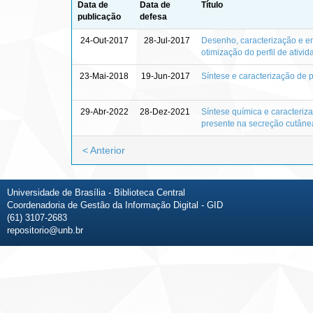
Data de
Data de
Título
publicação
defesa
24-Out-2017
28-Jul-2017
Desenho, caracterização e en
otimização do perfil de ativid
23-Mai-2018
19-Jun-2017
Síntese e caracterização de p
29-Abr-2022
28-Dez-2021
Síntese química e caracteriz
presente na secreção cutâne
< Anterior
Universidade de Brasília - Biblioteca Central
Coordenadoria de Gestão da Informação Digital - GID
(61) 3107-2683
repositorio@unb.br