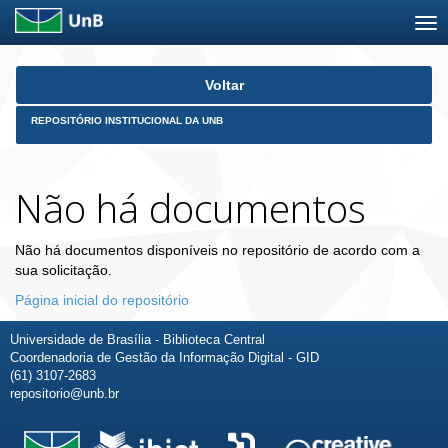
Skip
Voltar
navigation
REPOSITÓRIO INSTITUCIONAL DA UNB
Não há documentos
Não há documentos disponíveis no repositório de acordo com a
sua solicitação.
Página inicial do repositório
Universidade de Brasília - Biblioteca Central
Coordenadoria de Gestão da Informação Digital - GID
(61) 3107-2683
repositorio@unb.br