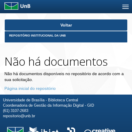
Skip
Voltar
navigation
REPOSITÓRIO INSTITUCIONAL DA UNB
Não há documentos
Não há documentos disponíveis no repositório de acordo com a
sua solicitação.
Página inicial do repositório
Universidade de Brasília - Biblioteca Central
Coordenadoria de Gestão da Informação Digital - GID
(61) 3107-2683
repositorio@unb.br