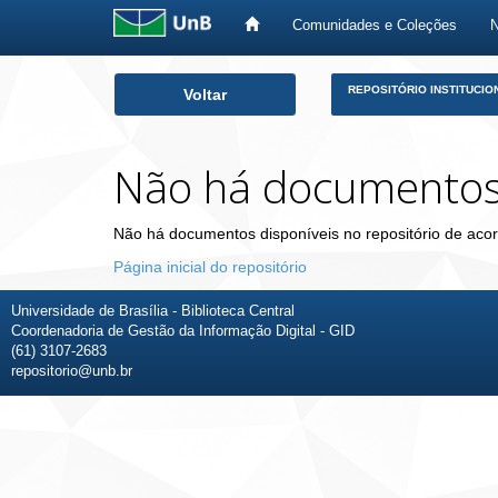
Comunidades e Coleções
Skip
REPOSITÓRIO INSTITUCIO
Voltar
navigation
Não há documento
Não há documentos disponíveis no repositório de acor
Página inicial do repositório
Universidade de Brasília - Biblioteca Central
Coordenadoria de Gestão da Informação Digital - GID
(61) 3107-2683
repositorio@unb.br