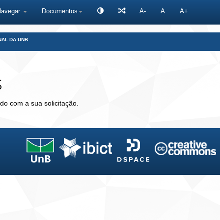
Navegar
Documentos
A-
A
A+
NAL DA UNB
s
do com a sua solicitação.