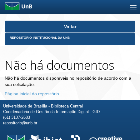
Skip
Voltar
navigation
REPOSITÓRIO INSTITUCIONAL DA UNB
Não há documentos
Não há documentos disponíveis no repositório de acordo com a
sua solicitação.
Página inicial do repositório
Universidade de Brasília - Biblioteca Central
Coordenadoria de Gestão da Informação Digital - GID
(61) 3107-2683
repositorio@unb.br