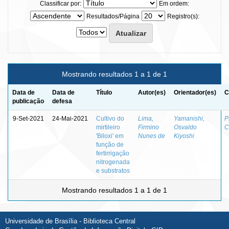
Classificar por:
Em ordem:
Resultados/Página
Registro(s):
Mostrando resultados 1 a 1 de 1
Data de
Data de
Título
Autor(es)
Orientador(es)
C
publicação
defesa
9-Set-2021
24-Mai-2021
Cultivo do
Lima,
Yamanishi,
P
mirtileiro
Firmino
Osvaldo
C
'Biloxi' em
Nunes de
Kiyoshi
função de
fertirrigação
nitrogenada
e substratos
Mostrando resultados 1 a 1 de 1
Universidade de Brasília - Biblioteca Central