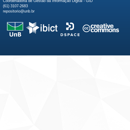
Coordenadoria de Gestão da Informação Digital - GID
(61) 3107-2683
repositorio@unb.br
Fale conosco
Sobre