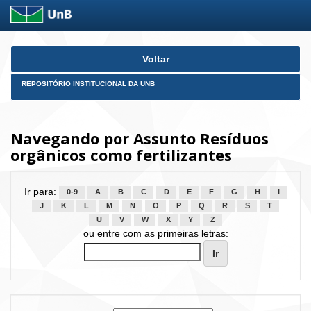
Skip
Voltar
navigation
REPOSITÓRIO INSTITUCIONAL DA UNB
Navegando por Assunto Resíduos
orgânicos como fertilizantes
Ir para:
0-9
A
B
C
D
E
F
G
H
I
J
K
L
M
N
O
P
Q
R
S
T
U
V
W
X
Y
Z
ou entre com as primeiras letras: