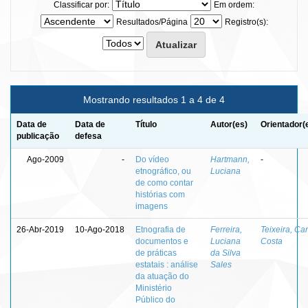
Classificar por:
Em ordem:
Resultados/Página
Registro(s):
Mostrando resultados 1 a 4 de 4
Data de
Data de
Título
Autor(es)
Orientador(
publicação
defesa
Ago-2009
-
Do vídeo
Hartmann,
-
etnográfico, ou
Luciana
de como contar
histórias com
imagens
26-Abr-2019
10-Ago-2018
Etnografia de
Ferreira,
Teixeira, Car
documentos e
Luciana
Costa
de práticas
da Silva
estatais : análise
Sales
da atuação do
Ministério
Público do