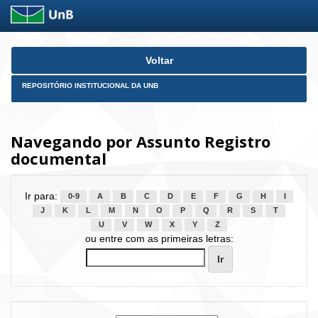
Skip
Voltar
navigation
REPOSITÓRIO INSTITUCIONAL DA UNB
Navegando por Assunto Registro
documental
Ir para:
0-9
A
B
C
D
E
F
G
H
I
J
K
L
M
N
O
P
Q
R
S
T
U
V
W
X
Y
Z
ou entre com as primeiras letras: