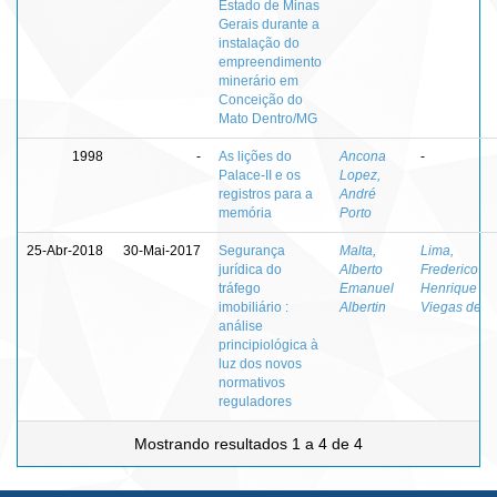
Estado de Minas
Gerais durante a
instalação do
empreendimento
minerário em
Conceição do
Mato Dentro/MG
1998
-
As lições do
Ancona
-
Palace-II e os
Lopez,
registros para a
André
memória
Porto
25-Abr-2018
30-Mai-2017
Segurança
Malta,
Lima,
jurídica do
Alberto
Frederico
tráfego
Emanuel
Henrique
imobiliário :
Albertin
Viegas de
análise
principiológica à
luz dos novos
normativos
reguladores
Mostrando resultados 1 a 4 de 4