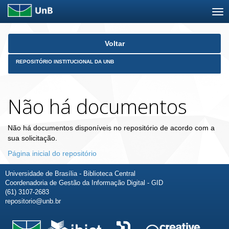
Skip
Voltar
navigation
REPOSITÓRIO INSTITUCIONAL DA UNB
Não há documentos
Não há documentos disponíveis no repositório de acordo com a
sua solicitação.
Página inicial do repositório
Universidade de Brasília - Biblioteca Central
Coordenadoria de Gestão da Informação Digital - GID
(61) 3107-2683
repositorio@unb.br