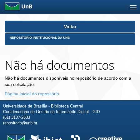
Skip
Voltar
navigation
REPOSITÓRIO INSTITUCIONAL DA UNB
Não há documentos
Não há documentos disponíveis no repositório de acordo com a
sua solicitação.
Página inicial do repositório
Universidade de Brasília - Biblioteca Central
Coordenadoria de Gestão da Informação Digital - GID
(61) 3107-2683
repositorio@unb.br