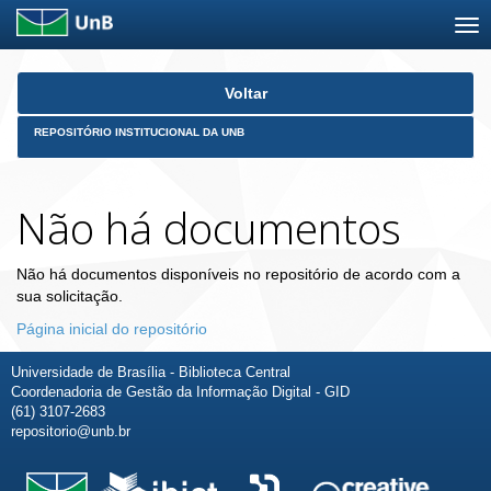
Skip
Voltar
navigation
REPOSITÓRIO INSTITUCIONAL DA UNB
Não há documentos
Não há documentos disponíveis no repositório de acordo com a
sua solicitação.
Página inicial do repositório
Universidade de Brasília - Biblioteca Central
Coordenadoria de Gestão da Informação Digital - GID
(61) 3107-2683
repositorio@unb.br