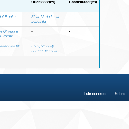
Orientador(es)
Coorientador(es)
iel Franke
Silva, Maria Lucia
-
Lopes da
e Oliveira e
-
-
a, Volnei
anderson de
Elias, Michelly
-
Ferreira Monteiro
Fale conosco
Sobre