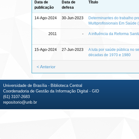
Data de
Data de
Título
publicação
defesa
14-Ago-2024
30-Jun-2023
Determinantes do trabalho pr
Multiprofissionais Em Saúde 
2011
-
A influência da Reforma Sanit
15-Ago-2024
27-Jun-2023
A luta por saúde pública no s
décadas de 1970 e 1980
< Anterior
Universidade de Brasília - Biblioteca Central
Coordenadoria de Gestão da Informação Digital - GID
(61) 3107-2683
repositorio@unb.br