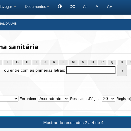
Navegar
Documentos
A-
A
A+
NAL DA UNB
a sanitária
F
G
H
I
J
K
L
M
N
O
P
Q
R
ou entre com as primeiras letras:
Em ordem:
Resultados/Página
Registro(
Mostrando resultados 2 a 4 de 4