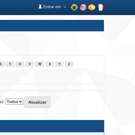
Entrar em:
S
T
U
V
W
X
Y
Z
s):