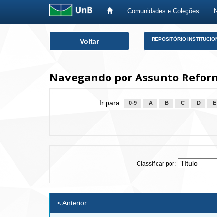
Comunidades e Coleções
Skip
REPOSITÓRIO INSTITUCIO
Voltar
navigation
Navegando por Assunto Reform
Ir para:
0-9
A
B
C
D
E
Classificar por:
< Anterior