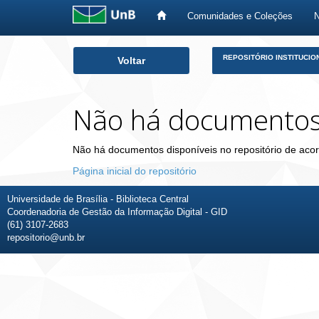
Comunidades e Coleções
Skip
REPOSITÓRIO INSTITUCIO
Voltar
navigation
Não há documento
Não há documentos disponíveis no repositório de acor
Página inicial do repositório
Universidade de Brasília - Biblioteca Central
Coordenadoria de Gestão da Informação Digital - GID
(61) 3107-2683
repositorio@unb.br