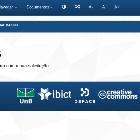
Navegar
Documentos
A-
A
A+
NAL DA UNB
s
do com a sua solicitação.