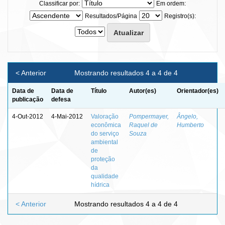
Classificar por:
Em ordem:
Resultados/Página
Registro(s):
< Anterior
Mostrando resultados 4 a 4 de 4
Data de
Data de
Título
Autor(es)
Orientador(es)
publicação
defesa
4-Out-2012
4-Mai-2012
Valoração
Pompermayer,
Ângelo,
econômica
Raquel de
Humberto
do serviço
Souza
ambiental
de
proteção
da
qualidade
hídrica
< Anterior
Mostrando resultados 4 a 4 de 4