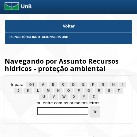
Skip
Voltar
navigation
REPOSITÓRIO INSTITUCIONAL DA UNB
Navegando por Assunto Recursos
hídricos - proteção ambiental
Ir para:
0-9
A
B
C
D
E
F
G
H
I
J
K
L
M
N
O
P
Q
R
S
T
U
V
W
X
Y
Z
ou entre com as primeiras letras: