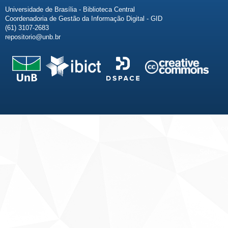
Universidade de Brasília - Biblioteca Central
Coordenadoria de Gestão da Informação Digital - GID
(61) 3107-2683
repositorio@unb.br
Fale conosco
Sobre