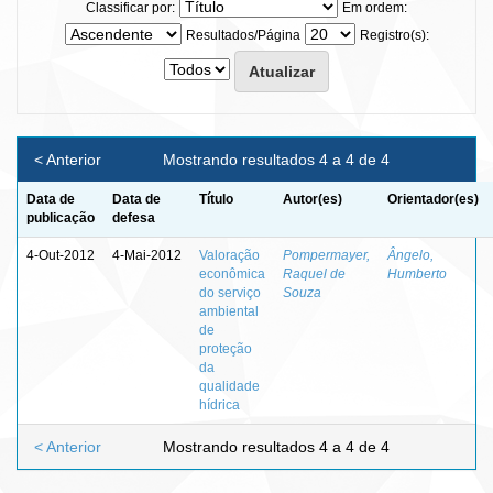
Classificar por:
Em ordem:
Resultados/Página
Registro(s):
< Anterior
Mostrando resultados 4 a 4 de 4
Data de
Data de
Título
Autor(es)
Orientador(es)
publicação
defesa
4-Out-2012
4-Mai-2012
Valoração
Pompermayer,
Ângelo,
econômica
Raquel de
Humberto
do serviço
Souza
ambiental
de
proteção
da
qualidade
hídrica
< Anterior
Mostrando resultados 4 a 4 de 4