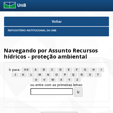
Skip
Voltar
navigation
REPOSITÓRIO INSTITUCIONAL DA UNB
Navegando por Assunto Recursos
hídricos - proteção ambiental
Ir para:
0-9
A
B
C
D
E
F
G
H
I
J
K
L
M
N
O
P
Q
R
S
T
U
V
W
X
Y
Z
ou entre com as primeiras letras: