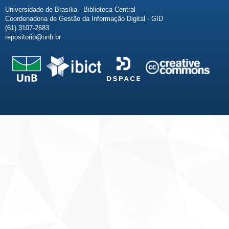
Universidade de Brasília - Biblioteca Central
Coordenadoria de Gestão da Informação Digital - GID
(61) 3107-2683
repositorio@unb.br
Fale conosco
Sobre