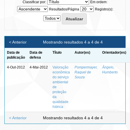
Classificar por:
Em ordem:
Resultados/Página
Registro(s):
< Anterior
Mostrando resultados 4 a 4 de 4
Data de
Data de
Título
Autor(es)
Orientador(es)
publicação
defesa
4-Out-2012
4-Mai-2012
Valoração
Pompermayer,
Ângelo,
econômica
Raquel de
Humberto
do serviço
Souza
ambiental
de
proteção
da
qualidade
hídrica
< Anterior
Mostrando resultados 4 a 4 de 4