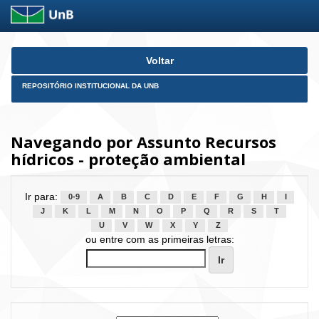
Skip
Voltar
navigation
REPOSITÓRIO INSTITUCIONAL DA UNB
Navegando por Assunto Recursos
hídricos - proteção ambiental
Ir para:
0-9
A
B
C
D
E
F
G
H
I
J
K
L
M
N
O
P
Q
R
S
T
U
V
W
X
Y
Z
ou entre com as primeiras letras: