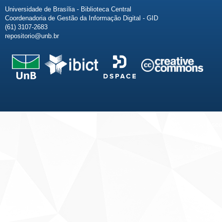
Universidade de Brasília - Biblioteca Central
Coordenadoria de Gestão da Informação Digital - GID
(61) 3107-2683
repositorio@unb.br
Fale conosco
Sobre