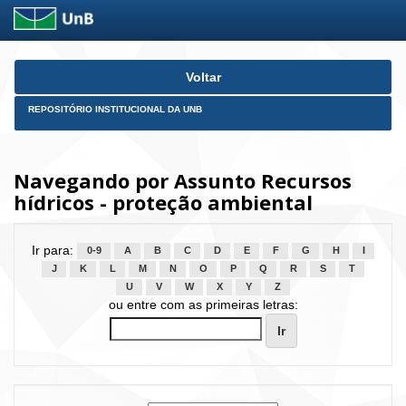
Skip
Voltar
navigation
REPOSITÓRIO INSTITUCIONAL DA UNB
Navegando por Assunto Recursos
hídricos - proteção ambiental
Ir para:
0-9
A
B
C
D
E
F
G
H
I
J
K
L
M
N
O
P
Q
R
S
T
U
V
W
X
Y
Z
ou entre com as primeiras letras: