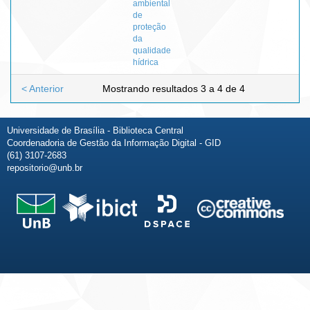
ambiental
de
proteção
da
qualidade
hídrica
< Anterior
Mostrando resultados 3 a 4 de 4
Universidade de Brasília - Biblioteca Central
Coordenadoria de Gestão da Informação Digital - GID
(61) 3107-2683
repositorio@unb.br
Fale conosco