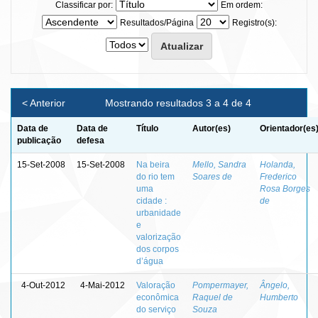
Classificar por:
Em ordem:
Resultados/Página
Registro(s):
< Anterior
Mostrando resultados 3 a 4 de 4
Data de
Data de
Título
Autor(es)
Orientador(es
publicação
defesa
15-Set-2008
15-Set-2008
Na beira
Mello, Sandra
Holanda,
do rio tem
Soares de
Frederico
uma
Rosa Borges
cidade :
de
urbanidade
e
valorização
dos corpos
d’água
4-Out-2012
4-Mai-2012
Valoração
Pompermayer,
Ângelo,
econômica
Raquel de
Humberto
do serviço
Souza