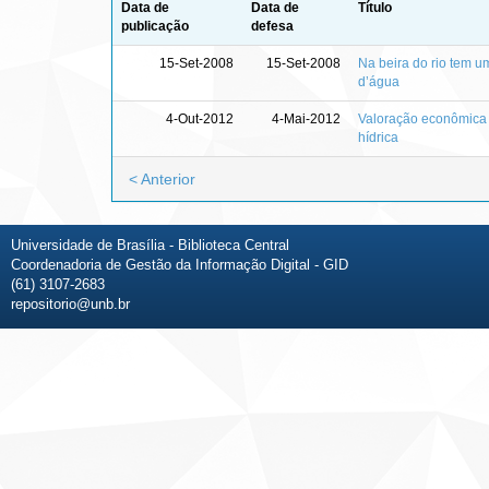
Data de
Data de
Título
publicação
defesa
15-Set-2008
15-Set-2008
Na beira do rio tem u
d’água
4-Out-2012
4-Mai-2012
Valoração econômica 
hídrica
< Anterior
Universidade de Brasília - Biblioteca Central
Coordenadoria de Gestão da Informação Digital - GID
(61) 3107-2683
repositorio@unb.br