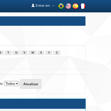
Entrar em:
S
T
U
V
W
X
Y
Z
s):