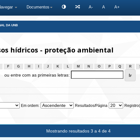
Navegar
Documentos
A-
A
A+
NAL DA UNB
s hídricos - proteção ambiental
F
G
H
I
J
K
L
M
N
O
P
Q
R
ou entre com as primeiras letras:
Em ordem:
Resultados/Página
Registro(
Mostrando resultados 3 a 4 de 4