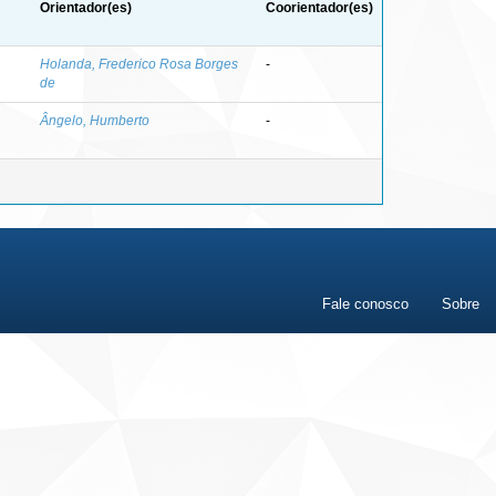
Orientador(es)
Coorientador(es)
Holanda, Frederico Rosa Borges
-
de
Ângelo, Humberto
-
Fale conosco
Sobre