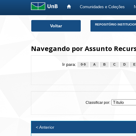
Comunidades e Coleções
Skip
REPOSITÓRIO INSTITUCIO
Voltar
navigation
Navegando por Assunto Recurso
Ir para:
0-9
A
B
C
D
E
Classificar por:
< Anterior