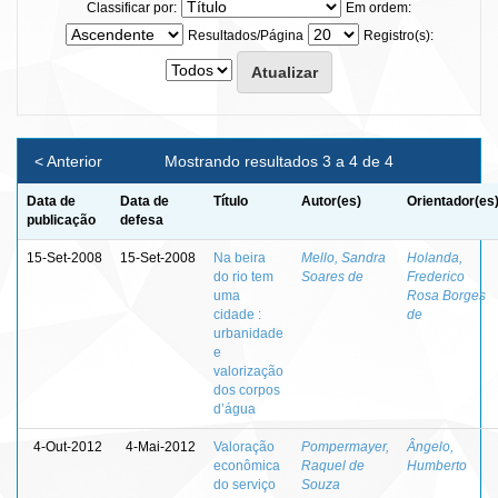
Classificar por:
Em ordem:
Resultados/Página
Registro(s):
< Anterior
Mostrando resultados 3 a 4 de 4
Data de
Data de
Título
Autor(es)
Orientador(es
publicação
defesa
15-Set-2008
15-Set-2008
Na beira
Mello, Sandra
Holanda,
do rio tem
Soares de
Frederico
uma
Rosa Borges
cidade :
de
urbanidade
e
valorização
dos corpos
d’água
4-Out-2012
4-Mai-2012
Valoração
Pompermayer,
Ângelo,
econômica
Raquel de
Humberto
do serviço
Souza