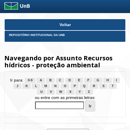
Skip
Voltar
navigation
REPOSITÓRIO INSTITUCIONAL DA UNB
Navegando por Assunto Recursos
hídricos - proteção ambiental
Ir para:
0-9
A
B
C
D
E
F
G
H
I
J
K
L
M
N
O
P
Q
R
S
T
U
V
W
X
Y
Z
ou entre com as primeiras letras: