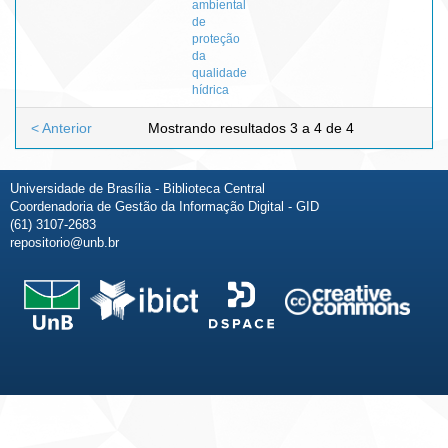
ambiental
de
proteção
da
qualidade
hídrica
< Anterior
Mostrando resultados 3 a 4 de 4
Universidade de Brasília - Biblioteca Central
Coordenadoria de Gestão da Informação Digital - GID
(61) 3107-2683
repositorio@unb.br
Fale conosco