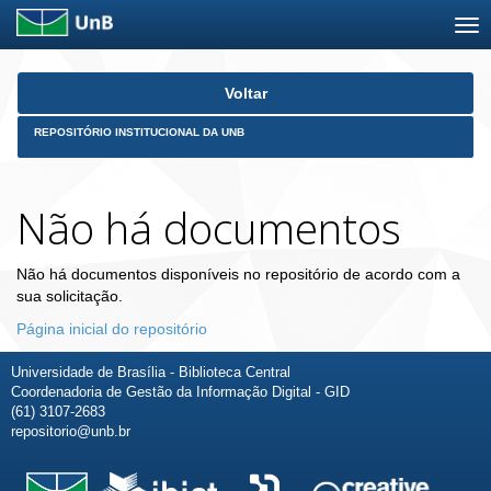
Skip
Voltar
navigation
REPOSITÓRIO INSTITUCIONAL DA UNB
Não há documentos
Não há documentos disponíveis no repositório de acordo com a
sua solicitação.
Página inicial do repositório
Universidade de Brasília - Biblioteca Central
Coordenadoria de Gestão da Informação Digital - GID
(61) 3107-2683
repositorio@unb.br