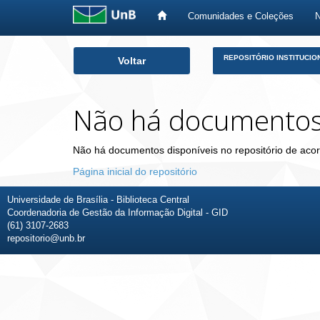
Comunidades e Coleções
Skip
REPOSITÓRIO INSTITUCIO
Voltar
navigation
Não há documento
Não há documentos disponíveis no repositório de acor
Página inicial do repositório
Universidade de Brasília - Biblioteca Central
Coordenadoria de Gestão da Informação Digital - GID
(61) 3107-2683
repositorio@unb.br