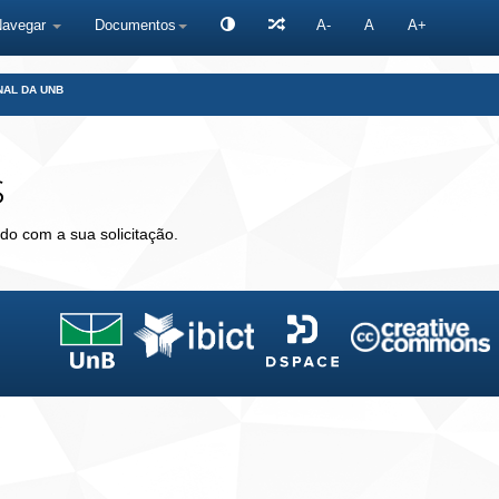
Navegar
Documentos
A-
A
A+
NAL DA UNB
s
do com a sua solicitação.