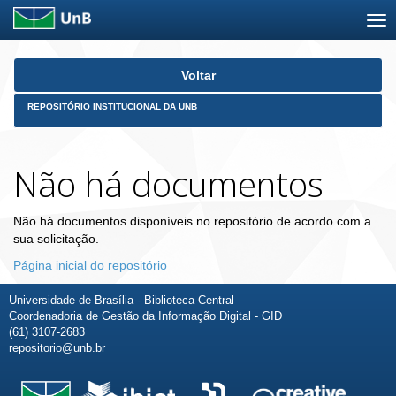
Skip
Voltar
navigation
REPOSITÓRIO INSTITUCIONAL DA UNB
Não há documentos
Não há documentos disponíveis no repositório de acordo com a
sua solicitação.
Página inicial do repositório
Universidade de Brasília - Biblioteca Central
Coordenadoria de Gestão da Informação Digital - GID
(61) 3107-2683
repositorio@unb.br