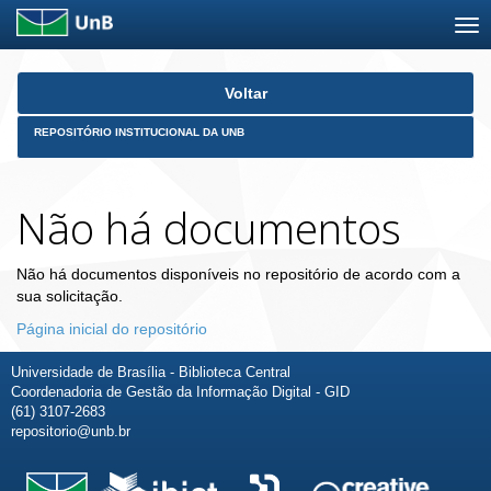
Skip
Voltar
navigation
REPOSITÓRIO INSTITUCIONAL DA UNB
Não há documentos
Não há documentos disponíveis no repositório de acordo com a
sua solicitação.
Página inicial do repositório
Universidade de Brasília - Biblioteca Central
Coordenadoria de Gestão da Informação Digital - GID
(61) 3107-2683
repositorio@unb.br