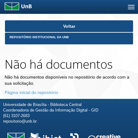
Skip
Voltar
navigation
REPOSITÓRIO INSTITUCIONAL DA UNB
Não há documentos
Não há documentos disponíveis no repositório de acordo com a
sua solicitação.
Página inicial do repositório
Universidade de Brasília - Biblioteca Central
Coordenadoria de Gestão da Informação Digital - GID
(61) 3107-2683
repositorio@unb.br