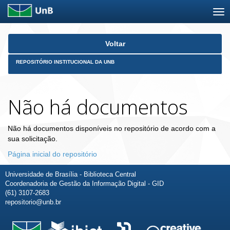
Skip
Voltar
navigation
REPOSITÓRIO INSTITUCIONAL DA UNB
Não há documentos
Não há documentos disponíveis no repositório de acordo com a
sua solicitação.
Página inicial do repositório
Universidade de Brasília - Biblioteca Central
Coordenadoria de Gestão da Informação Digital - GID
(61) 3107-2683
repositorio@unb.br