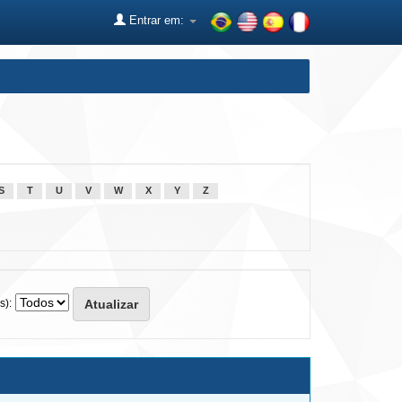
Entrar em:
S
T
U
V
W
X
Y
Z
s):