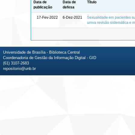
Data de
Data de
Título
publicação
defesa
17-Fev-2022
6-Dez-2021
Sexualidade em pacientes sub
umva revisão sistemática e m
Universidade de Brasília - Biblioteca Central
Coordenadoria de Gestão da Informação Digital - GID
(61) 3107-2683
repositorio@unb.br