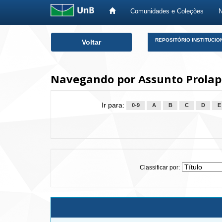
Comunidades e Coleções
Skip
REPOSITÓRIO INSTITUCIO
Voltar
navigation
Navegando por Assunto Prolapso
Ir para:
0-9
A
B
C
D
E
Classificar por: