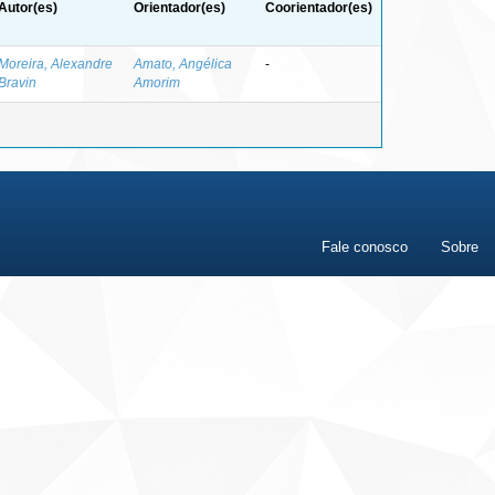
Autor(es)
Orientador(es)
Coorientador(es)
Moreira, Alexandre
Amato, Angélica
-
Bravin
Amorim
Fale conosco
Sobre