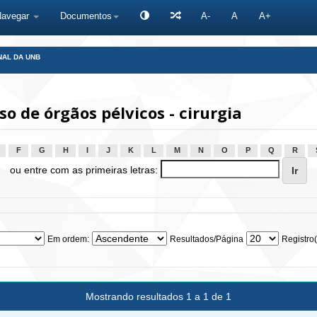
Navegar
Documentos
A-
A
A+
NAL DA UNB
 de órgãos pélvicos - cirurgia
F
G
H
I
J
K
L
M
N
O
P
Q
R
ou entre com as primeiras letras:
Em ordem:
Resultados/Página
Registro(
Mostrando resultados 1 a 1 de 1