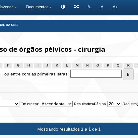
Navegar
Documentos
A-
A
A+
NAL DA UNB
 de órgãos pélvicos - cirurgia
F
G
H
I
J
K
L
M
N
O
P
Q
R
ou entre com as primeiras letras:
Em ordem:
Resultados/Página
Registro(
Mostrando resultados 1 a 1 de 1