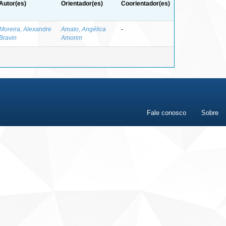
Autor(es)
Orientador(es)
Coorientador(es)
Moreira, Alexandre
Amato, Angélica
-
Bravin
Amorim
Fale conosco
Sobre