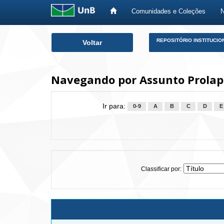
Comunidades e Coleções
Skip
REPOSITÓRIO INSTITUCIO
Voltar
navigation
Navegando por Assunto Prolapso
Ir para:
0-9
A
B
C
D
E
Classificar por: