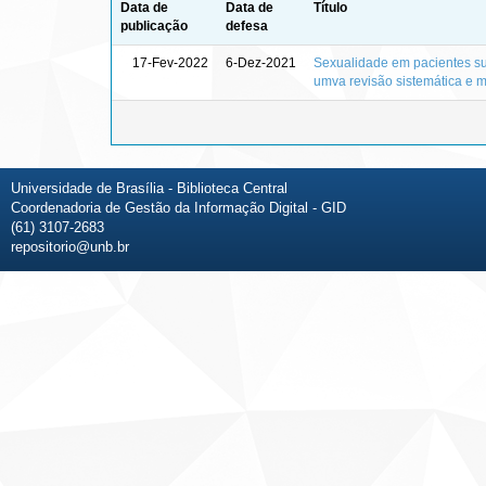
Data de
Data de
Título
publicação
defesa
17-Fev-2022
6-Dez-2021
Sexualidade em pacientes sub
umva revisão sistemática e m
Universidade de Brasília - Biblioteca Central
Coordenadoria de Gestão da Informação Digital - GID
(61) 3107-2683
repositorio@unb.br