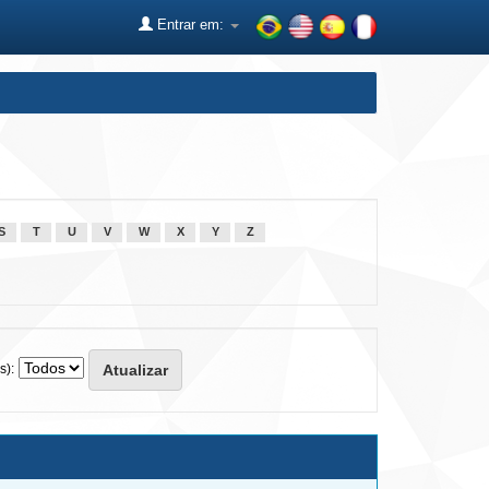
Entrar em:
S
T
U
V
W
X
Y
Z
s):