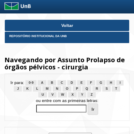
Skip
Voltar
navigation
REPOSITÓRIO INSTITUCIONAL DA UNB
Navegando por Assunto Prolapso de
órgãos pélvicos - cirurgia
Ir para:
0-9
A
B
C
D
E
F
G
H
I
J
K
L
M
N
O
P
Q
R
S
T
U
V
W
X
Y
Z
ou entre com as primeiras letras: