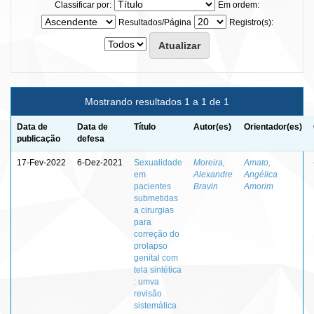
Classificar por:
Em ordem:
Resultados/Página
Registro(s):
Mostrando resultados 1 a 1 de 1
Data de
Data de
Título
Autor(es)
Orientador(es)
publicação
defesa
17-Fev-2022
6-Dez-2021
Sexualidade
Moreira,
Amato,
em
Alexandre
Angélica
pacientes
Bravin
Amorim
submetidas
a cirurgias
para
correção do
prolapso
genital com
tela sintética
: umva
revisão
sistemática