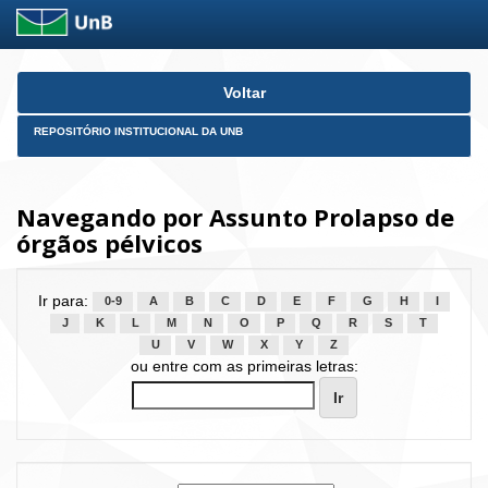
Skip
Voltar
navigation
REPOSITÓRIO INSTITUCIONAL DA UNB
Navegando por Assunto Prolapso de
órgãos pélvicos
Ir para:
0-9
A
B
C
D
E
F
G
H
I
J
K
L
M
N
O
P
Q
R
S
T
U
V
W
X
Y
Z
ou entre com as primeiras letras: