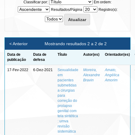
Classificar por:
Em ordem:
Resultados/Página
Registro(s):
< Anterior
Mostrando resultados 2 a 2 de 2
Data de
Data de
Título
Autor(es)
Orientador(es)
publicação
defesa
17-Fev-2022
6-Dez-2021
Sexualidade
Moreira,
Amato,
em
Alexandre
Angélica
pacientes
Bravin
Amorim
submetidas
a cirurgias
para
correção do
prolapso
genital com
tela sintética
: umva
revisão
sistemática