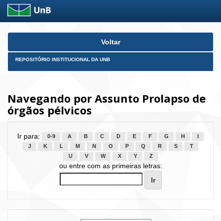
Skip
Voltar
navigation
REPOSITÓRIO INSTITUCIONAL DA UNB
Navegando por Assunto Prolapso de
órgãos pélvicos
Ir para:
0-9
A
B
C
D
E
F
G
H
I
J
K
L
M
N
O
P
Q
R
S
T
U
V
W
X
Y
Z
ou entre com as primeiras letras: