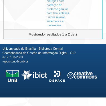
cirurgias para
correção do
prolapso genital
com tela sintética
: umva revisão
sistemática e
metanálise
Mostrando resultados 1 a 2 de 2
Universidade de Brasília - Biblioteca Central
Coordenadoria de Gestão da Informação Digital - GID
(61) 3107-2683
repositorio@unb.br
Fale conosco