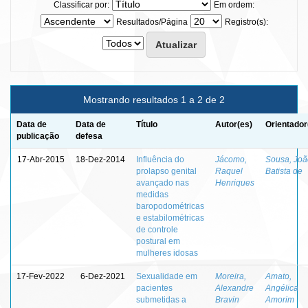
Classificar por:
Em ordem:
Resultados/Página
Registro(s):
Mostrando resultados 1 a 2 de 2
Data de
Data de
Título
Autor(es)
Orientador
publicação
defesa
17-Abr-2015
18-Dez-2014
Influência do
Jácomo,
Sousa, Joã
prolapso genital
Raquel
Batista de
avançado nas
Henriques
medidas
baropodométricas
e estabilométricas
de controle
postural em
mulheres idosas
17-Fev-2022
6-Dez-2021
Sexualidade em
Moreira,
Amato,
pacientes
Alexandre
Angélica
submetidas a
Bravin
Amorim