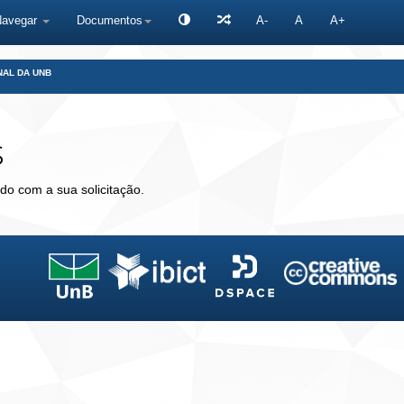
Navegar
Documentos
A-
A
A+
NAL DA UNB
s
do com a sua solicitação.