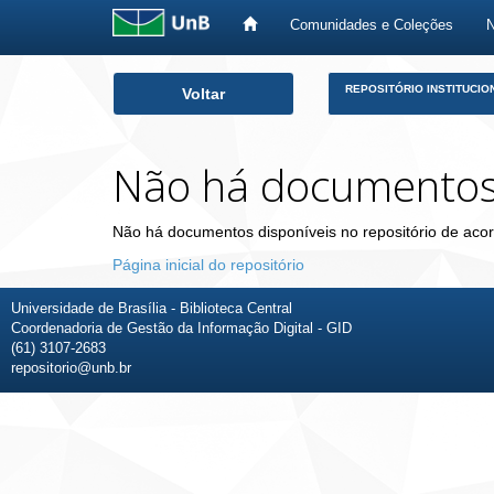
Comunidades e Coleções
Skip
REPOSITÓRIO INSTITUCIO
Voltar
navigation
Não há documento
Não há documentos disponíveis no repositório de acor
Página inicial do repositório
Universidade de Brasília - Biblioteca Central
Coordenadoria de Gestão da Informação Digital - GID
(61) 3107-2683
repositorio@unb.br