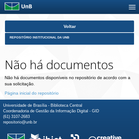
Skip
Voltar
navigation
REPOSITÓRIO INSTITUCIONAL DA UNB
Não há documentos
Não há documentos disponíveis no repositório de acordo com a
sua solicitação.
Página inicial do repositório
Universidade de Brasília - Biblioteca Central
Coordenadoria de Gestão da Informação Digital - GID
(61) 3107-2683
repositorio@unb.br