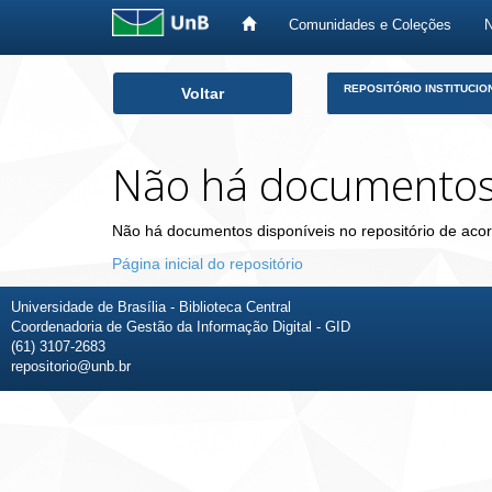
Comunidades e Coleções
Skip
REPOSITÓRIO INSTITUCIO
Voltar
navigation
Não há documento
Não há documentos disponíveis no repositório de acor
Página inicial do repositório
Universidade de Brasília - Biblioteca Central
Coordenadoria de Gestão da Informação Digital - GID
(61) 3107-2683
repositorio@unb.br