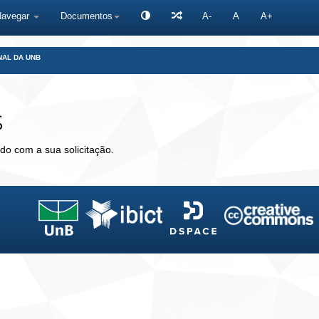
Navegar
Documentos
A-
A
A+
NAL DA UNB
s
do com a sua solicitação.