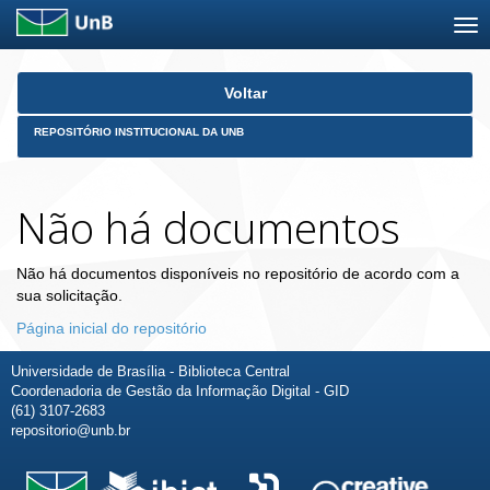
Skip
Voltar
navigation
REPOSITÓRIO INSTITUCIONAL DA UNB
Não há documentos
Não há documentos disponíveis no repositório de acordo com a
sua solicitação.
Página inicial do repositório
Universidade de Brasília - Biblioteca Central
Coordenadoria de Gestão da Informação Digital - GID
(61) 3107-2683
repositorio@unb.br