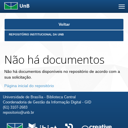
Skip
Voltar
navigation
REPOSITÓRIO INSTITUCIONAL DA UNB
Não há documentos
Não há documentos disponíveis no repositório de acordo com a
sua solicitação.
Página inicial do repositório
Universidade de Brasília - Biblioteca Central
Coordenadoria de Gestão da Informação Digital - GID
(61) 3107-2683
repositorio@unb.br