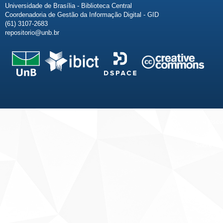
Universidade de Brasília - Biblioteca Central
Coordenadoria de Gestão da Informação Digital - GID
(61) 3107-2683
repositorio@unb.br
Fale conosco
Sobre