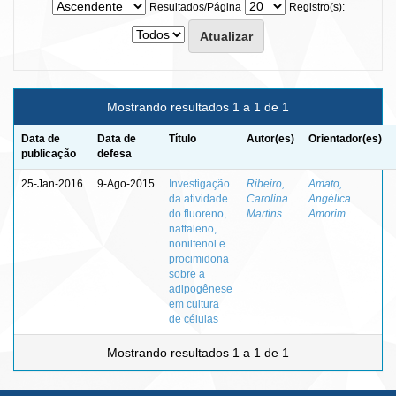
Resultados/Página
Registro(s):
Mostrando resultados 1 a 1 de 1
Data de
Data de
Título
Autor(es)
Orientador(es)
publicação
defesa
25-Jan-2016
9-Ago-2015
Investigação
Ribeiro,
Amato,
da atividade
Carolina
Angélica
do fluoreno,
Martins
Amorim
naftaleno,
nonilfenol e
procimidona
sobre a
adipogênese
em cultura
de células
Mostrando resultados 1 a 1 de 1