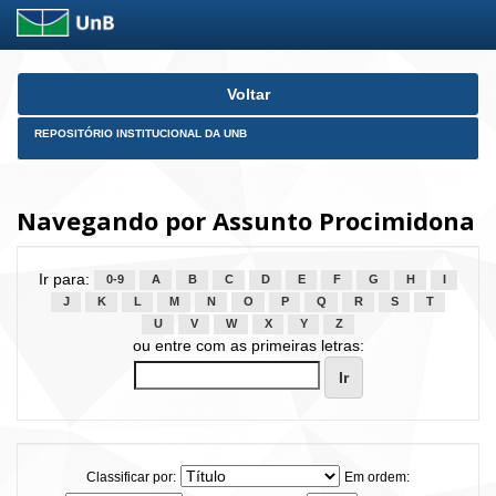
Skip
Voltar
navigation
REPOSITÓRIO INSTITUCIONAL DA UNB
Navegando por Assunto Procimidona
Ir para:
0-9
A
B
C
D
E
F
G
H
I
J
K
L
M
N
O
P
Q
R
S
T
U
V
W
X
Y
Z
ou entre com as primeiras letras:
Classificar por:
Em ordem: