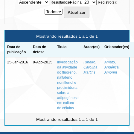
Resultados/Página
Registro(s):
Mostrando resultados 1 a 1 de 1
Data de
Data de
Título
Autor(es)
Orientador(es)
publicação
defesa
25-Jan-2016
9-Ago-2015
Investigação
Ribeiro,
Amato,
da atividade
Carolina
Angélica
do fluoreno,
Martins
Amorim
naftaleno,
nonilfenol e
procimidona
sobre a
adipogênese
em cultura
de células
Mostrando resultados 1 a 1 de 1