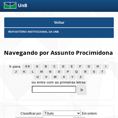
Skip
Voltar
navigation
REPOSITÓRIO INSTITUCIONAL DA UNB
Navegando por Assunto Procimidona
Ir para:
0-9
A
B
C
D
E
F
G
H
I
J
K
L
M
N
O
P
Q
R
S
T
U
V
W
X
Y
Z
ou entre com as primeiras letras:
Classificar por:
Em ordem: