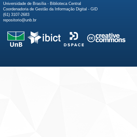
Universidade de Brasília - Biblioteca Central
Coordenadoria de Gestão da Informação Digital - GID
(61) 3107-2683
repositorio@unb.br
Fale conosco
Sobre