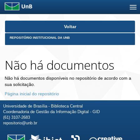
Skip
Voltar
navigation
REPOSITÓRIO INSTITUCIONAL DA UNB
Não há documentos
Não há documentos disponíveis no repositório de acordo com a
sua solicitação.
Página inicial do repositório
Universidade de Brasília - Biblioteca Central
Coordenadoria de Gestão da Informação Digital - GID
(61) 3107-2683
repositorio@unb.br