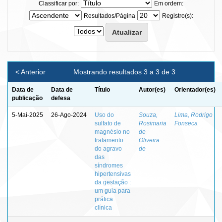
Classificar por:
Em ordem:
Resultados/Página
Registro(s):
< Anterior
Mostrando resultados 3 a 3 de 3
Data de
Data de
Título
Autor(es)
Orientador(es)
publicação
defesa
5-Mai-2025
26-Ago-2024
Uso do
Souza,
Lima, Rodrigo
sulfato de
Rosimaria
Fonseca
magnésio no
de
tratamento
Oliveira
do agravo
de
das
síndromes
hipertensivas
da gestação :
um guia para
prática
clínica