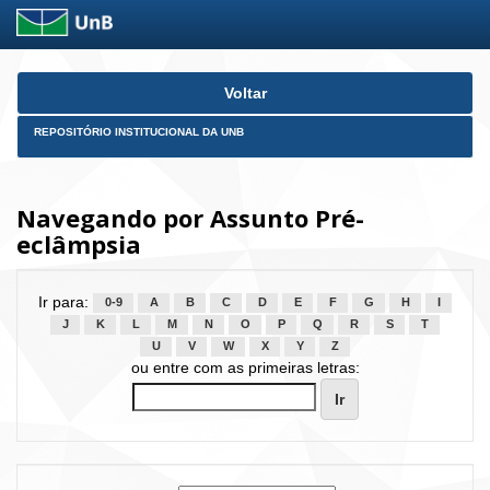
Skip
Voltar
navigation
REPOSITÓRIO INSTITUCIONAL DA UNB
Navegando por Assunto Pré-
eclâmpsia
Ir para:
0-9
A
B
C
D
E
F
G
H
I
J
K
L
M
N
O
P
Q
R
S
T
U
V
W
X
Y
Z
ou entre com as primeiras letras: