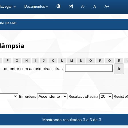
Navegar
Documentos
A-
A
A+
NAL DA UNB
lâmpsia
F
G
H
I
J
K
L
M
N
O
P
Q
R
ou entre com as primeiras letras:
Em ordem:
Resultados/Página
Registro(
Mostrando resultados 3 a 3 de 3