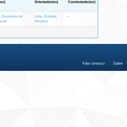
(es)
Orientador(es)
Coorientador(es)
, Rosimaria de
Lima, Rodrigo
-
ra de
Fonseca
Fale conosco
Sobre