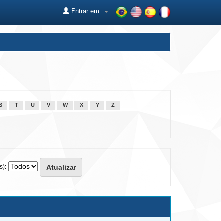
Entrar em:
S
T
U
V
W
X
Y
Z
s):