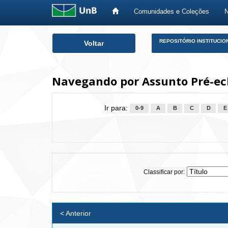
Comunidades e Coleções
Skip
REPOSITÓRIO INSTITUCIO
Voltar
navigation
Navegando por Assunto Pré-ec
Ir para:
0-9
A
B
C
D
E
Classificar por:
< Anterior