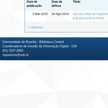
Data de
Data de
Título
publicação
defesa
5-Mai-2025
26-Ago-2024
Uso do sulfato de magnési
guia para prática clínica
< Anterior
Universidade de Brasília - Biblioteca Central
Coordenadoria de Gestão da Informação Digital - GID
(61) 3107-2683
repositorio@unb.br