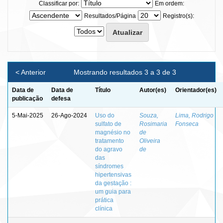
Classificar por:
Em ordem:
Resultados/Página
Registro(s):
< Anterior
Mostrando resultados 3 a 3 de 3
Data de
Data de
Título
Autor(es)
Orientador(es)
publicação
defesa
5-Mai-2025
26-Ago-2024
Uso do
Souza,
Lima, Rodrigo
sulfato de
Rosimaria
Fonseca
magnésio no
de
tratamento
Oliveira
do agravo
de
das
síndromes
hipertensivas
da gestação :
um guia para
prática
clínica