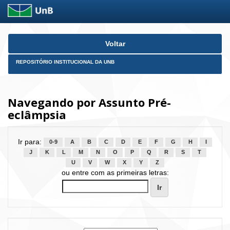
Skip
Voltar
navigation
REPOSITÓRIO INSTITUCIONAL DA UNB
Navegando por Assunto Pré-
eclâmpsia
Ir para:
0-9
A
B
C
D
E
F
G
H
I
J
K
L
M
N
O
P
Q
R
S
T
U
V
W
X
Y
Z
ou entre com as primeiras letras: