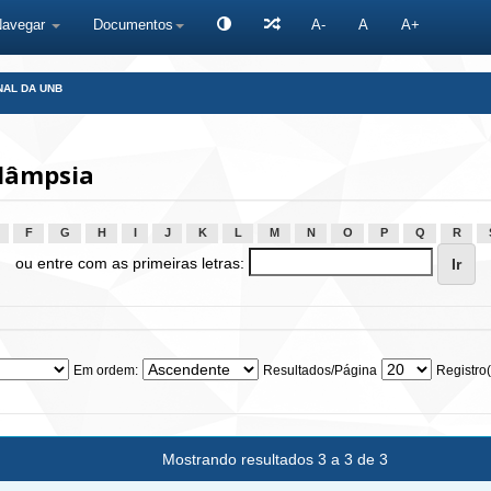
Navegar
Documentos
A-
A
A+
NAL DA UNB
lâmpsia
F
G
H
I
J
K
L
M
N
O
P
Q
R
ou entre com as primeiras letras:
Em ordem:
Resultados/Página
Registro(
Mostrando resultados 3 a 3 de 3