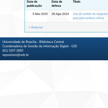
Data de
Data de
Título
publicação
defesa
5-Mai-2025
26-Ago-2024
Uso do sulfato de magnési
guia para prática clínica
< Anterior
Universidade de Brasília - Biblioteca Central
Coordenadoria de Gestão da Informação Digital - GID
(61) 3107-2683
repositorio@unb.br