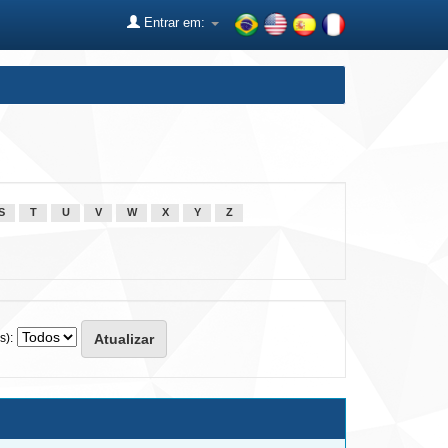
Entrar em:
S
T
U
V
W
X
Y
Z
s):