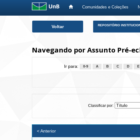
Comunidades e Coleções
Skip
REPOSITÓRIO INSTITUCIO
Voltar
navigation
Navegando por Assunto Pré-ec
Ir para:
0-9
A
B
C
D
E
Classificar por:
< Anterior