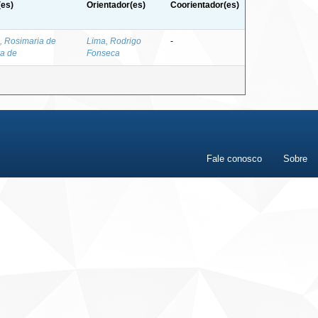
(es)
Orientador(es)
Coorientador(es)
, Rosimaria de
Lima, Rodrigo
-
ra de
Fonseca
Fale conosco
Sobre