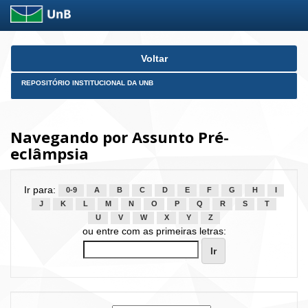
Skip
Voltar
navigation
REPOSITÓRIO INSTITUCIONAL DA UNB
Navegando por Assunto Pré-
eclâmpsia
Ir para:
0-9
A
B
C
D
E
F
G
H
I
J
K
L
M
N
O
P
Q
R
S
T
U
V
W
X
Y
Z
ou entre com as primeiras letras: