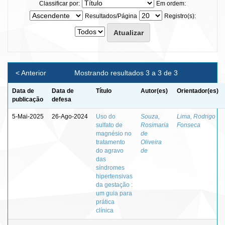
Classificar por:
Em ordem:
Resultados/Página
Registro(s):
< Anterior
Mostrando resultados 3 a 3 de 3
Data de
Data de
Título
Autor(es)
Orientador(es)
publicação
defesa
5-Mai-2025
26-Ago-2024
Uso do
Souza,
Lima, Rodrigo
sulfato de
Rosimaria
Fonseca
magnésio no
de
tratamento
Oliveira
do agravo
de
das
síndromes
hipertensivas
da gestação :
um guia para
prática
clínica