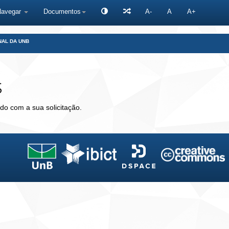
Navegar
Documentos
A-
A
A+
NAL DA UNB
s
do com a sua solicitação.