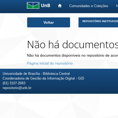
Comunidades e Coleções
Skip
REPOSITÓRIO INSTITUCIO
Voltar
navigation
Não há documento
Não há documentos disponíveis no repositório de acor
Página inicial do repositório
Universidade de Brasília - Biblioteca Central
Coordenadoria de Gestão da Informação Digital - GID
(61) 3107-2683
repositorio@unb.br